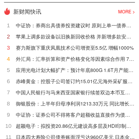
新财闻快讯
MORE >
中证协：券商出具债券投资建议时 原则上单一债券投
1
顾账户持仓规模不超过25%
苹果上调多款设备以旧换新回收价格 并新增多款安卓
2
机型
赛力斯旗下重庆凤凰技术公司增资至5.5亿 增幅1000%
3
外汇局：汇率折算和资产价格变化等因素综合作用 7月
4
外汇储备规模上升
应用光电计划大幅扩产：预计年底800G 1.6T月产能达
5
到约65万个单位
赤峰黄金：控股子公司签订约15.01亿元海外采矿服务
6
合同
中国人民银行与马来西亚国家银行续签双边本币互换
7
协议
御银股份：上半年归母净利润1213.33万元 同比增长
8
14.25%
中证协：证券公司不得将客户超额收益直接作为债券
9
投资顾问业务人员的业绩考核指标
超颖电子：拟投资20.86亿元建设高多层及HDI印制电
10
路板P3项目
日本四大寿险公司债券账面浮亏达960亿美元 日本金融
11