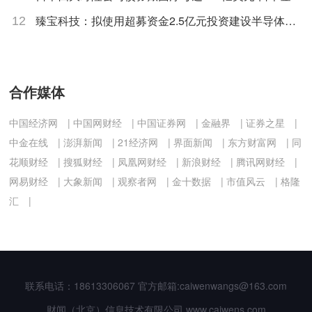
厅予以密切关注
臻宝科技：拟使用超募资金2.5亿元投资建设半导体零
12
部件研发生产基地项目
合作媒体
中国经济网
|
中国网财经
|
中国证券网
|
金融界
|
证券之星
|
中金在线
|
澎湃新闻
|
21经济网
|
界面新闻
|
东方财富网
|
同
花顺财经
|
搜狐财经
|
凤凰网财经
|
新浪财经
|
腾讯网财经
|
网易财经
|
大象新闻
|
观察者网
|
金十数据
|
市值风云
|
格隆
汇
|
联系电话：18613306067
官方邮箱:caiwenwangs@163.com
财闻（北京）信息技术有限公司 www.caiwens.com