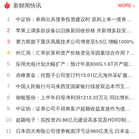
新财闻快讯
MORE >
中证协：券商出具债券投资建议时 原则上单一债券投
1
顾账户持仓规模不超过25%
苹果上调多款设备以旧换新回收价格 并新增多款安卓
2
机型
赛力斯旗下重庆凤凰技术公司增资至5.5亿 增幅1000%
3
外汇局：汇率折算和资产价格变化等因素综合作用 7月
4
外汇储备规模上升
应用光电计划大幅扩产：预计年底800G 1.6T月产能达
5
到约65万个单位
赤峰黄金：控股子公司签订约15.01亿元海外采矿服务
6
合同
中国人民银行与马来西亚国家银行续签双边本币互换
7
协议
御银股份：上半年归母净利润1213.33万元 同比增长
8
14.25%
中证协：证券公司不得将客户超额收益直接作为债券
9
投资顾问业务人员的业绩考核指标
超颖电子：拟投资20.86亿元建设高多层及HDI印制电
10
路板P3项目
日本四大寿险公司债券账面浮亏达960亿美元 日本金融
11