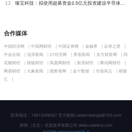
厅予以密切关注
臻宝科技：拟使用超募资金2.5亿元投资建设半导体零
12
部件研发生产基地项目
合作媒体
中国经济网
|
中国网财经
|
中国证券网
|
金融界
|
证券之星
|
中金在线
|
澎湃新闻
|
21经济网
|
界面新闻
|
东方财富网
|
同
花顺财经
|
搜狐财经
|
凤凰网财经
|
新浪财经
|
腾讯网财经
|
网易财经
|
大象新闻
|
观察者网
|
金十数据
|
市值风云
|
格隆
汇
|
联系电话：18613306067
官方邮箱:caiwenwangs@163.com
财闻（北京）信息技术有限公司 www.caiwens.com
京ICP备2021034339号-2