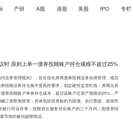
际
产研
A股
港股
美股
IPO
专栏
议时 原则上单一债券投顾账户持仓规模不超过25%
顾问业务管理规则》，旨在强化券商债券投顾业务自律管理，规范
债券投顾业务持仓集中度风控要求，划定硬性监管红线：券商出具
债券投顾账户单券持仓成本，超过该账户总资产规模的25%，严
明确三类豁免情形，具体包括投资标的为国债、央行票据、政策性
性银行同业存单；投顾首次服务对应账户的三个月内；因债券回
素导致的被动超限情况。