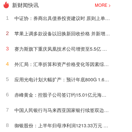
新财闻快讯
MORE >
中证协：券商出具债券投资建议时 原则上单一
1
债券投顾账户持仓规模不超过25%
苹果上调多款设备以旧换新回收价格 并新增多
2
款安卓机型
赛力斯旗下重庆凤凰技术公司增资至5.5亿 增
3
幅1000%
外汇局：汇率折算和资产价格变化等因素综合
4
作用 7月外汇储备规模上升
应用光电计划大幅扩产：预计年底800G 1.6T
5
月产能达到约65万个单位
赤峰黄金：控股子公司签订约15.01亿元海外
6
采矿服务合同
中国人民银行与马来西亚国家银行续签双边本
7
币互换协议
御银股份：上半年归母净利润1213.33万元 同
8
比增长14.25%