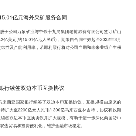
5.01亿元海外采矿服务合同
，公司控股子公司万象矿业与中铁十九局集团老挝独资有限公司签订矿山
亿美元(约15.01亿元人民币)，期限自合同生效起至2032年3月
连续性及产能利用率，若顺利履行将对公司当期和未来业绩产生积
银行续签双边本币互换协议
马来西亚国家银行续签了双边本币互换协议，互换规模由原来的
林吉特扩大至2200亿元人民币/1300亿马来西亚林吉特，协议有效期
次续签双边本币互换协议并扩大规模，有助于进一步深化两国货币
双边贸易和投资便利化，维护金融市场稳定。