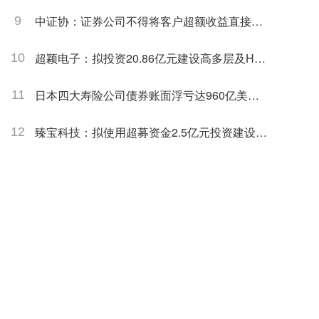
中证协：证券公司不得将客户超额收益直接作
9
为债券投资顾问业务人员的业绩考核指标
超颖电子：拟投资20.86亿元建设高多层及HDI
10
印制电路板P3项目
日本四大寿险公司债券账面浮亏达960亿美元
11
日本金融厅予以密切关注
臻宝科技：拟使用超募资金2.5亿元投资建设半
12
导体零部件研发生产基地项目