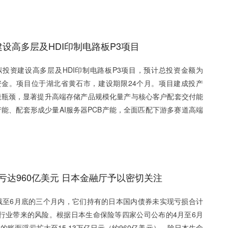
建设高多层及HDI印制电路板P3项目
公司拟投资建设高多层及HDI印制电路板P3项目，预计总投资金额为
筹资金。项目位于湖北省黄石市，建设期限24个月。项目建成投产
能瓶颈，显著提升高端存储产品规模化量产与核心客户配套交付能
产能、配套形成少量AI服务器PCB产能，全面匹配下游多赛道高端
达960亿美元 日本金融厅予以密切关注
截至6月底的三个月内，它们持有的日本国内债券未实现亏损合计
行业带来的风险。根据日本生命保险等四家公司公布的4月至6月
账面浮亏扩大至15.13万亿日元（约960亿美元）。除日本生命